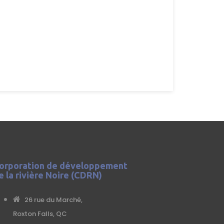
orporation de développement
e la rivière Noire (CDRN)
26 rue du Marché,
Roxton Falls, QC