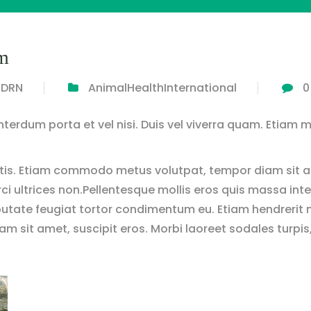
em
DRN
Animal
Health
International
0
terdum porta et vel nisi. Duis vel viverra quam. Etiam m
tis. Etiam commodo metus volutpat, tempor diam sit am
i ultrices non.Pellentesque mollis eros quis massa interd
putate feugiat tortor condimentum eu. Etiam hendrerit 
sit amet, suscipit eros. Morbi laoreet sodales turpis,