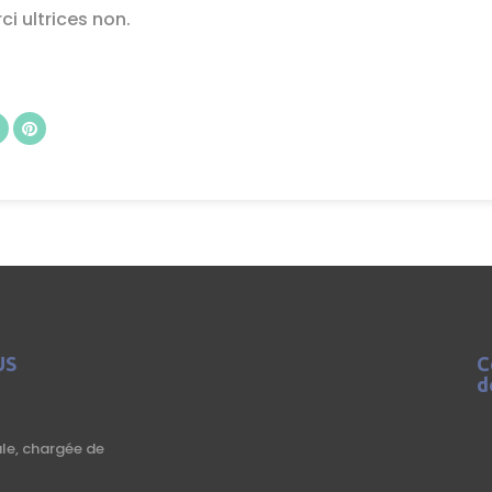
i ultrices non.
US
C
d
t
ale, chargée de