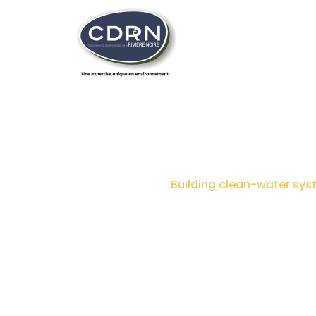
BUILDING CLEAN-W
Home
Causes
Building clean-water sy