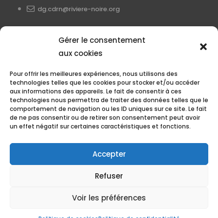
dg.cdrn@riviere-noire.org
Gérer le consentement
aux cookies
Pour offrir les meilleures expériences, nous utilisons des
Corporation de développement
technologies telles que les cookies pour stocker et/ou accéder
de la rivière Noire (CDRN)
aux informations des appareils. Le fait de consentir à ces
technologies nous permettra de traiter des données telles que le
26 rue du Marché,
comportement de navigation ou les ID uniques sur ce site. Le fait
de ne pas consentir ou de retirer son consentement peut avoir
Roxton Falls, QC
un effet négatif sur certaines caractéristiques et fonctions.
J0H 1E0
Accepter
Refuser
Copyright 2024 Corporation de développement de
Voir les préférences
la rivière Noire (CDRN) , Tous droits réservés.