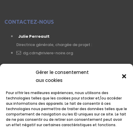
CONTACTEZ-NOUS
Julie Perreault
Directrice générale, chargée de projet :
dg.cdrn@riviere-noire.org
Gérer le consentement
aux cookies
Pour offrir les meilleures expériences, nous utilisons des
Corporation de développement
technologies telles que les cookies pour stocker et/ou accéder
de la rivière Noire (CDRN)
aux informations des appareils. Le fait de consentir à ces
technologies nous permettra de traiter des données telles que le
26 rue du Marché,
comportement de navigation ou les ID uniques sur ce site. Le fait
de ne pas consentir ou de retirer son consentement peut avoir
Roxton Falls, QC
un effet négatif sur certaines caractéristiques et fonctions.
J0H 1E0